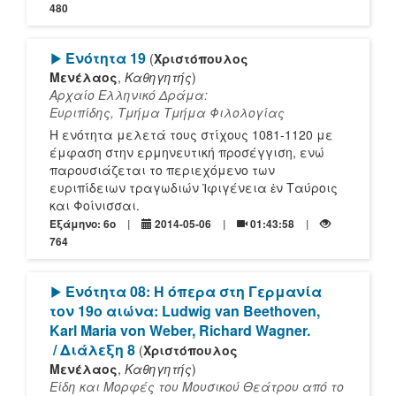
480
[Play]
Ενότητα 19
(
Χριστόπουλος
Μενέλαος
,
Καθηγητής
)
Αρχαίο Ελληνικό Δράμα:
Ευριπίδης, Τμήμα Τμήμα Φιλολογίας
Η ενότητα μελετά τους στίχους 1081-1120 με
έμφαση στην ερμηνευτική προσέγγιση, ενώ
παρουσιάζεται το περιεχόμενο των
ευριπίδειων τραγωδιών Ἰφιγένεια ἐν Ταύροις
και Φοίνισσαι.
Εξάμηνο: 6o
2014-05-06
01:43:58
764
[Play]
Ενότητα 08: Η όπερα στη Γερμανία
τον 19ο αιώνα: Ludwig van Beethoven,
Karl Maria von Weber, Richard Wagner.
/ Διάλεξη 8
(
Χριστόπουλος
Μενέλαος
,
Καθηγητής
)
Είδη και Μορφές του Μουσικού Θεάτρου από το