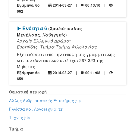
Εξάμηνο: 6o
2014-03-27
00:13:10
662
[Play]
Ενότητα 6
(
Χριστόπουλος
Μενέλαος
,
Καθηγητής
)
Αρχαίο Ελληνικό Δράμα:
Ευριπίδης, Τμήμα Τμήμα Φιλολογίας
Εξετάζονται από την άποψη της γραμματικής
και του συντακτικού οι στίχοι 267-323 της
Μήδειας
Εξάμηνο: 6o
2014-03-27
00:11:08
659
Θεματική περιοχή
Άλλες Ανθρωπιστικές Επιστήμες
(10)
Γλώσσα και Λογοτεχνία
(22)
Τέχνες
(10)
Τμήμα