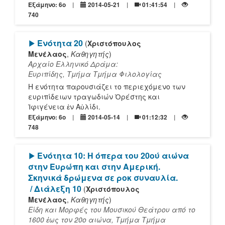
Εξάμηνο: 6o
2014-05-21
01:41:54
740
[Play]
Ενότητα 20
(
Χριστόπουλος
Μενέλαος
,
Καθηγητής
)
Αρχαίο Ελληνικό Δράμα:
Ευριπίδης, Τμήμα Τμήμα Φιλολογίας
Η ενότητα παρουσιάζει το περιεχόμενο των
ευριπίδειων τραγωδιών Ὀρέστης και
Ἰφιγένεια ἐν Αὐλίδι.
Εξάμηνο: 6o
2014-05-14
01:12:32
748
[Play]
Ενότητα 10: Η όπερα του 20ού αιώνα
στην Ευρώπη και στην Αμερική.
Σκηνικά δρώμενα σε ροκ συναυλία.
/ Διάλεξη 10
(
Χριστόπουλος
Μενέλαος
,
Καθηγητής
)
Είδη και Μορφές του Μουσικού Θεάτρου από το
1600 ἐως τον 20ο αιώνα, Τμήμα Τμήμα