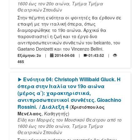
1600 ἐως τον 20ο αιώνα, Τμήμα Τμήμα
Θεατρικών Σπουδών
Στην πέμπτη ενότητα οι φοιτητές θα έρθουν σε
επαφή με την ιταλική όπερα, όπως
διαμορφώθηκε το 19ο αιώνα. Αρχικά θα
παρουσιαστεί η ζωή και το έργο δυο
αντιπροσωπευτικών συνθετών του belcanto, του
Gaetano Donizetti και του Vincenzo Bellini.
Εξάμηνο: 2o
2014-04-08
01:43:52
465
[Play]
Ενότητα 04: Christoph Willibald Gluck. Η
όπερα στην Ιταλία τον 19ο αιώνα
(μέρος α΄): χαρακτηριστικά,
αντιπροσωπευτικοί συνθέτες. Gioachino
Rossini.
/ Διάλεξη 4
(
Χριστόπουλος
Μενέλαος
,
Καθηγητής
)
Είδη και Μορφές του Μουσικού Θεάτρου από το
1600 ἐως τον 20ο αιώνα, Τμήμα Τμήμα
Θεατρικών Σπουδών