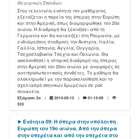
Θεατρικών Σπουδών
Στην τελευταία ενότητα του μαθήματος
εξετάζεται η πορεία της όπερας στην Ευρώπη
και στην Αμερική, όπως διαμορφώθηκε τον 20ο
αιώνα. Η διαδρομή θα ξεκινήσει από τη
Γερμανία και θα καταλήξει στη Ρουμανία, με
ενδιάμεσους σταθμούς την Αυστρία, Ιταλία,
Γαλλία, Ισπανία, Αγγλία, Ουγγαρία,
Τσεχοσλοβακία-Τσεχία και Πολωνία. Θα
ακολουθήσει η ιστορική διαδρομή της όπερας
στην Αμερική του 20ου αιώνα με αναφορές σε
αντιπροσωπευτικούς συνθέτες. Το μάθημα θα
ολοκληρωθεί με την παρακολούθηση και το
σχολιασμό σκηνικών δρωμένων σε ροκ
συναυλία.
Εξάμηνο: 2o
2014-05-13
01:13:09
533
[Play]
Ενότητα 09: Η όπερα στην υπόλοιπη
Ευρώπη τον 19ο αιώνα. Από την όπερα
στην οπερέτα και από την οπερέτα στο