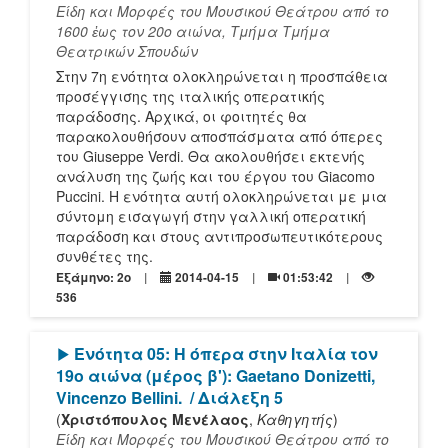
Είδη και Μορφές του Μουσικού Θεάτρου από το
1600 ἐως τον 20ο αιώνα, Τμήμα Τμήμα
Θεατρικών Σπουδών
Στην 7η ενότητα ολοκληρώνεται η προσπάθεια
προσέγγισης της ιταλικής οπερατικής
παράδοσης. Αρχικά, οι φοιτητές θα
παρακολουθήσουν αποσπάσματα από όπερες
του Giuseppe Verdi. Θα ακολουθήσει εκτενής
ανάλυση της ζωής και του έργου του Giacomo
Puccini. Η ενότητα αυτή ολοκληρώνεται με μια
σύντομη εισαγωγή στην γαλλική οπερατική
παράδοση και στους αντιπροσωπευτικότερους
συνθέτες της.
Εξάμηνο: 2o
2014-04-15
01:53:42
536
[Play]
Ενότητα 05: Η όπερα στην Ιταλία τον
19ο αιώνα (μέρος β'): Gaetano Donizetti,
Vincenzo Bellini.
/ Διάλεξη 5
(
Χριστόπουλος Μενέλαος
,
Καθηγητής
)
Είδη και Μορφές του Μουσικού Θεάτρου από το