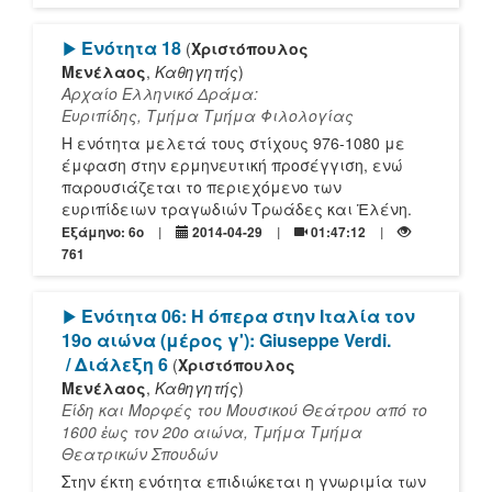
[Play]
Ενότητα 18
(
Χριστόπουλος
Μενέλαος
,
Καθηγητής
)
Αρχαίο Ελληνικό Δράμα:
Ευριπίδης, Τμήμα Τμήμα Φιλολογίας
Η ενότητα μελετά τους στίχους 976-1080 με
έμφαση στην ερμηνευτική προσέγγιση, ενώ
παρουσιάζεται το περιεχόμενο των
ευριπίδειων τραγωδιών Τρωάδες και Ἑλένη.
Εξάμηνο: 6o
2014-04-29
01:47:12
761
[Play]
Ενότητα 06: Η όπερα στην Ιταλία τον
19ο αιώνα (μέρος γ'): Giuseppe Verdi.
/ Διάλεξη 6
(
Χριστόπουλος
Μενέλαος
,
Καθηγητής
)
Είδη και Μορφές του Μουσικού Θεάτρου από το
1600 ἐως τον 20ο αιώνα, Τμήμα Τμήμα
Θεατρικών Σπουδών
Στην έκτη ενότητα επιδιώκεται η γνωριμία των