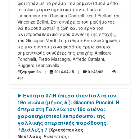
φοιτητών με το ρεύμα του ρομαντισμού μέσα
από δυο χαρακτηριστικά έργα: Lucia di
Lamermoor του Gaetano Donizetti και I Puritani του
Vincenzo Bellini. Στη συνέχεια του μαθήματος
θα παρουσιαστεί η ζωή και το έργο του
αντιπροσωπευτικότερου συνθέτη της εποχής,
του Giuseppe Verdi. Το μάθημα θα ολοκληρωθεί
με μια σύντομη αναφορά σε τρεις ακόμα
σημαντικούς συνθέτες της εποχής: Amilcare
Ponchielli, Pietro Mascagni, Alfredo Catalani,
Ruggero Leoncavallo.
Εξάμηνο: 2o
2014-04-15
01:48:02
461
[Play]
Ενότητα 07:Η όπερα στην Ιταλία τον
19ο αιώνα (μέρος δ΄): Giacomo Puccini. Η
όπερα στη Γαλλία τον 19ο αιώνα:
χαρακτηριστικοί εκπρόσωποι της
γαλλικής οπερατικής παράδοσης.
/ Διάλεξη 7
(
Χριστόπουλος
Μενέλαος
,
Καθηγητής
)