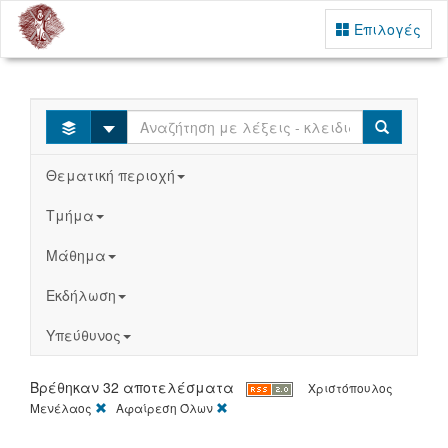
Επιλογές
Select
Search
Θεματική περιοχή
Τμήμα
Μάθημα
Εκδήλωση
Υπεύθυνος
Βρέθηκαν 32 αποτελέσματα
Χριστόπουλος
[X]
[X]
Μενέλαος
Αφαίρεση Όλων