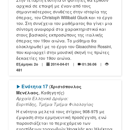
Στην τέταρτη ενότητα οι φοιτητές θα έρθουν
αρχικά σε επαφή με έναν από τους
σημαντικότερους συνθέτες στην ιστορία της
όπερας, τον Christoph Willibald Gluck και το έργο
του. Στη συνέχεια του μαθήματος θα γίνει μια
σύντομη αναφορά στα χαρακτηριστικά και
στους βασικούς εκπροσώπους της ιταλικής
όπερας του 19ου αιώνα. Το μάθημα θα
ολοκληρωθεί με το έργο του Gioacchino Rossini,
που κυριαρχεί στην μουσική σκηνή τις πρώτες
δεκαετίες του 19ου αιώνα.
Εξάμηνο: 2o
2014-04-01
01:36:06
481
[Play]
Ενότητα 17
(
Χριστόπουλος
Μενέλαος
,
Καθηγητής
)
Αρχαίο Ελληνικό Δράμα:
Ευριπίδης, Τμήμα Τμήμα Φιλολογίας
Η ενότητα μελετά τους στίχους 908-975 με
έμφαση στην ερμηνευτική προσέγγιση, ενώ
παρουσιάζεται το περιεχόμενο των
ευριπίδειων τραγωδιών Ἡρακλῆς και Ἡλέκτρα.