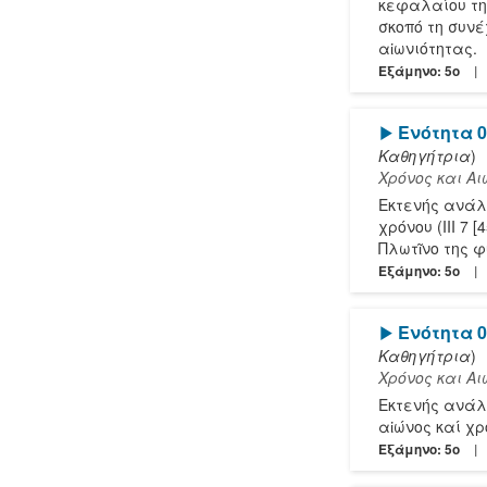
κεφαλαίου της
σκοπό τη συνέ
αἰωνιότητας.
Εξάμηνο: 5o
[Play]
Ενότητα 0
Καθηγήτρια
)
Χρόνος και Α
Εκτενής ανάλ
χρόνου (ΙΙΙ 7
Πλωτῖνο της φ
Εξάμηνο: 5o
[Play]
Ενότητα 0
Καθηγήτρια
)
Χρόνος και Α
Εκτενής ανάλ
αἰώνος καί χρό
Εξάμηνο: 5o