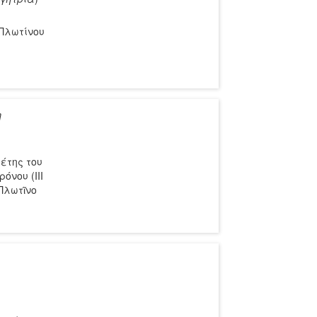
 Πλωτίνου
η
έτης του
όνου (ΙΙΙ
 Πλωτῖνο