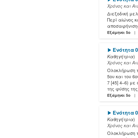
Χρόνος και Α
Διεξοδική με
Περί αἰώνος κα
αποσαφήνισης
Εξάμηνο: 5o
[Play]
Ενότητα 0
Καθηγήτρια
)
Χρόνος και Α
Ολοκλήρωση τ
5ου και του 6
7 [45] 4–6) μ
της φύσης της
Εξάμηνο: 5o
[Play]
Ενότητα 05
Καθηγήτρια
)
Χρόνος και Α
Ολοκλήρωση τ