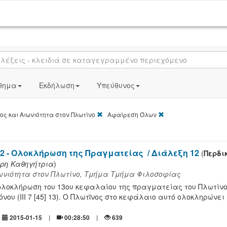
θημα
Εκδήλωση
Υπεύθυνος
[X]
[X]
ς και Αιωνιότητα στον Πλωτίνο
Αφαίρεση Όλων
12 - Ολοκλήρωση της Πραγματείας
/ Διάλεξη 12
(
Περδι
υρη Καθηγήτρια
)
ιωνιότητα στον Πλωτίνο, Τμήμα Τμήμα Φιλοσοφίας
ολοκλήρωση του 13ου κεφαλαίου της πραγματείας του Πλωτίνο
όνου (ΙΙΙ 7 [45] 13). Ο Πλωτῖνος στο κεφάλαιο αυτό ολοκληρώνει
2015-01-15
00:28:50
639