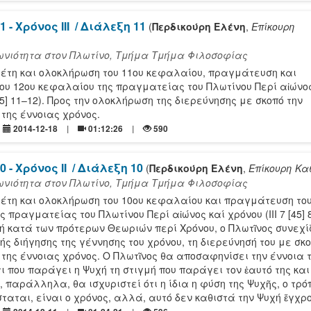
 - Χρόνος ΙII
/ Διάλεξη 11
(
Περδικούρη Ελένη
,
Επίκουρη
ιωνιότητα στον Πλωτίνο, Τμήμα Τμήμα Φιλοσοφίας
λέτη και ολοκλήρωση του 11ου κεφαλαίου, πραγμάτευση και
ου 12ου κεφαλαίου της πραγματείας του Πλωτίνου Περί αἰώνος
 [45] 11–12). Προς την ολοκλήρωση της διερεύνησης με σκοπό την
της έννοιας χρόνος.
2014-12-18
01:12:26
590
0 - Χρόνος ΙI
/ Διάλεξη 10
(
Περδικούρη Ελένη
,
Επίκουρη Κα
ιωνιότητα στον Πλωτίνο, Τμήμα Τμήμα Φιλοσοφίας
λέτη και ολοκλήρωση του 10ου κεφαλαίου και πραγμάτευση του
 πραγματείας του Πλωτίνου Περί αἰώνος καί χρόνου (ΙΙΙ 7 [45] 
κή κατά των πρότερων Θεωριών περί Χρόνου, ο Πλωτῖνος συνεχί
ής διήγησης της γέννησης του χρόνου, τη διερεύνησή του με σκο
της έννοιας χρόνος. Ο Πλωτῖνος θα αποσαφηνίσει την έννοια 
ι που παράγει η Ψυχή τη στιγμή που παράγει τον ἑαυτό της και
, παράλληλα, θα ισχυριστεί ότι η ίδια η φύση της Ψυχῆς, ο τρό
σταται, είναι ο χρόνος, αλλά, αυτό δεν καθιστά την Ψυχή ἔγχρο