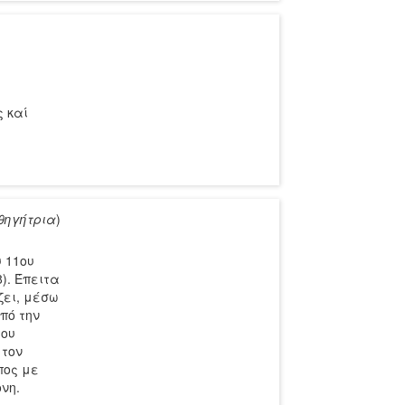
 καί
θηγήτρια
)
 11ου
8). Έπειτα
ζει, μέσω
πό την
του
 τον
πος με
νη.