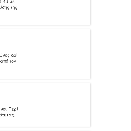
–4.) με
ύσης της
ώνος καί
 από τον
ίνου Περί
ιότητας.