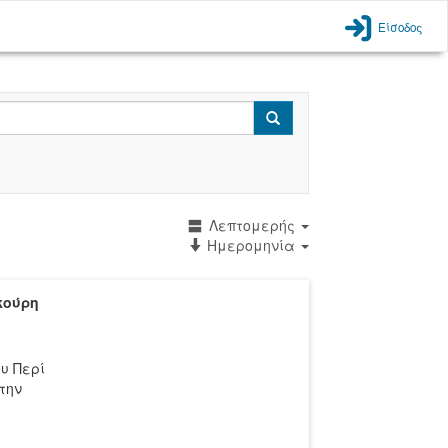
Είσοδος
Search
Λεπτομερής
Ημερομηνία
κούρη
υ Περί
 την