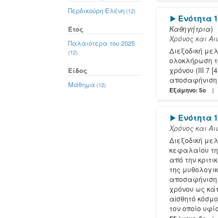
Περδικούρη Ελένη
(12)
[Play]
Ενότητα 11
Καθηγήτρια
)
Έτος
Χρόνος και Α
Παλαιότερα του 2025
Διεξοδική με
(12)
ολοκλήρωση τ
χρόνου (ΙΙΙ 7
Είδος
αποσαφήνιση 
Μάθημα
(12)
Εξάμηνο: 5o
[Play]
Ενότητα 1
Χρόνος και Α
Διεξοδική με
κεφαλαίου της
από την κριτι
της μυθολογικ
αποσαφήνιση 
χρόνου ως κάτ
αἰσθητό κόσμο
τον οποίο υφί