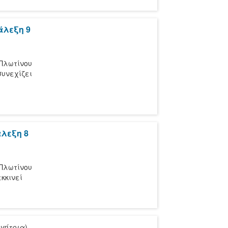
άλεξη 9
 Πλωτίνου
συνεχίζει
άλεξη 8
 Πλωτίνου
εκκινεί
ηγήτρια
)