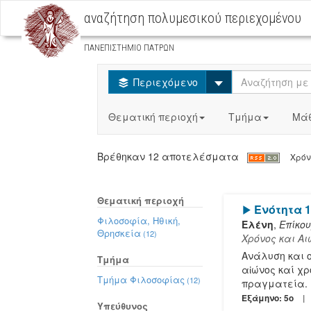
αναζήτηση πολυμεσικού περιεχομένου
ΠΑΝΕΠΙΣΤΗΜΙΟ ΠΑΤΡΩΝ
Select
Περιεχόμενο
Θεματική περιοχή
Τμήμα
Μά
Βρέθηκαν 12 αποτελέσματα
Χρόνο
Θεματική περιοχή
[Play]
Ενότητα 
Φιλοσοφία, Ηθική,
Ελένη
,
Επίκο
Θρησκεία
(12)
Χρόνος και Α
Ανάλυση και 
Τμήμα
αἰώνος καί χρ
Τμήμα Φιλοσοφίας
(12)
πραγματεία.
Εξάμηνο: 5o
Υπεύθυνος