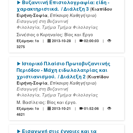
[Play]
Βυζαντινή Επιστολογραφία: είδη -
χαρακτηριστικά.
/ Διάλεξη 3
(
Κιαπίδου
Ειρήνη-Σοφία
,
Επίκουρη Καθηγήτρια
)
Εισαγωγή στη Βυζαντινή
Φιλολογία, Τμήμα Τμήμα Φιλολογίας
Συνέσιος ο Κυρηναίος: Βίος και Έργο
Εξάμηνο: 1o
2013-10-28
02:00:03
3275
[Play]
Ιστορικό Πλαίσιο Πρωτοβυζαντινής
Περιόδου - Μάχη ειδωλολατρίας και
χριστιανισμού.
/ Διάλεξη 2
(
Κιαπίδου
Ειρήνη-Σοφία
,
Επίκουρη Καθηγήτρια
)
Εισαγωγή στη Βυζαντινή
Φιλολογία, Τμήμα Τμήμα Φιλολογίας
Μ. Βασίλειος: Βίος και έργο.
Εξάμηνο: 1o
2013-10-21
01:52:06
4621
[Play]
Εισαγωγή στις έννοιες και τα