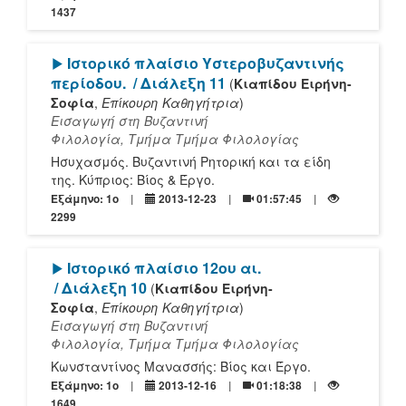
1437
[Play]
Ιστορικό πλαίσιο Υστεροβυζαντινής
περίοδου.
/ Διάλεξη 11
(
Κιαπίδου Ειρήνη-
Σοφία
,
Επίκουρη Καθηγήτρια
)
Εισαγωγή στη Βυζαντινή
Φιλολογία, Τμήμα Τμήμα Φιλολογίας
Ησυχασμός. Bυζαντινή Ρητορική και τα είδη
της. Κύπριος: Βίος & Έργο.
Εξάμηνο: 1o
2013-12-23
01:57:45
2299
[Play]
Ιστορικό πλαίσιο 12ου αι.
/ Διάλεξη 10
(
Κιαπίδου Ειρήνη-
Σοφία
,
Επίκουρη Καθηγήτρια
)
Εισαγωγή στη Βυζαντινή
Φιλολογία, Τμήμα Τμήμα Φιλολογίας
Κωνσταντίνος Μανασσής: Βίος και Έργο.
Εξάμηνο: 1o
2013-12-16
01:18:38
1649