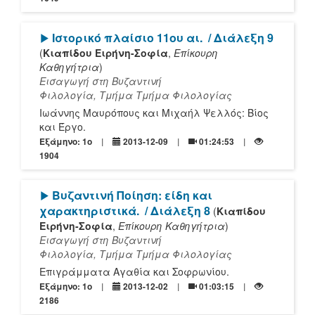
[Play]
Ιστορικό πλαίσιο 11ου αι.
/ Διάλεξη 9
(
Κιαπίδου Ειρήνη-Σοφία
,
Επίκουρη
Καθηγήτρια
)
Εισαγωγή στη Βυζαντινή
Φιλολογία, Τμήμα Τμήμα Φιλολογίας
Ιωάννης Μαυρόπους και Μιχαήλ Ψελλός: Βίος
και Έργο.
Εξάμηνο: 1o
2013-12-09
01:24:53
1904
[Play]
Βυζαντινή Ποίηση: είδη και
χαρακτηριστικά.
/ Διάλεξη 8
(
Κιαπίδου
Ειρήνη-Σοφία
,
Επίκουρη Καθηγήτρια
)
Εισαγωγή στη Βυζαντινή
Φιλολογία, Τμήμα Τμήμα Φιλολογίας
Επιγράμματα Αγαθία και Σοφρωνίου.
Εξάμηνο: 1o
2013-12-02
01:03:15
2186