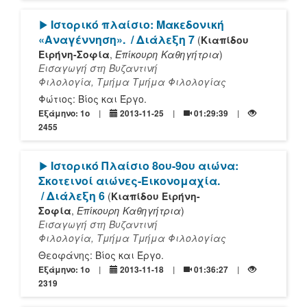
[Play]
Ιστορικό πλαίσιο: Μακεδονική
«Αναγέννηση».
/ Διάλεξη 7
(
Κιαπίδου
Ειρήνη-Σοφία
,
Επίκουρη Καθηγήτρια
)
Εισαγωγή στη Βυζαντινή
Φιλολογία, Τμήμα Τμήμα Φιλολογίας
Φώτιος: Βίος και Έργο.
Εξάμηνο: 1o
2013-11-25
01:29:39
2455
[Play]
Ιστορικό Πλαίσιο 8ου-9ου αιώνα:
Σκοτεινοί αιώνες-Εικονομαχία.
/ Διάλεξη 6
(
Κιαπίδου Ειρήνη-
Σοφία
,
Επίκουρη Καθηγήτρια
)
Εισαγωγή στη Βυζαντινή
Φιλολογία, Τμήμα Τμήμα Φιλολογίας
Θεοφάνης: Βίος και Έργο.
Εξάμηνο: 1o
2013-11-18
01:36:27
2319