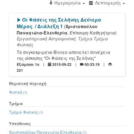
Ημερομηνία
Λεπτομερής
[Play]
Οι Φάσεις της Σελήνης Δεύτερο
Μέρος
/ Διάλεξη 1
(
Χριστοπούλου
Παναγιώτα-Ελευθερία
,
Επίκουρη Καθηγήτρια
)
Εργαστηριακή Αστροφυσική, Τμήμα Τμήμα
Φυσικής
Το συγκεκριμένο Βίντεο αποτελεί συνέχεια
της άσκησης "Οι Φάσεις της Σελήνης"
Εξάμηνο: 1o
2015-09-22
00:33:19
221
Θεματική περιοχή
Φυσική
(1)
Τμήμα
Τμήμα Φυσικής
(1)
Υπεύθυνος
Χριστοπούλου Παναγιώτα-Ελευθερία
(1)