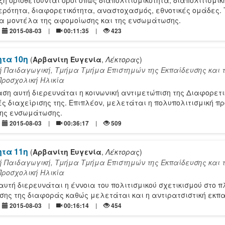
ξη οριοθετούνται όροι όπως διαπολιτισμικότητα, διαπολιτισμικ
τερότητα, διαφορετικότητα, αναστοχασμός, εθνοτικές ομάδες. 
α μοντέλα της αφομοίωσης και της ενσωμάτωσης.
2015-08-03
00:11:35
423
ητα 10η
(
Αρβανίτη Ευγενία
,
Λέκτορας
)
ή Παιδαγωγική, Τμήμα Τμήμα Επιστημών της Εκπαίδευσης και 
Προσχολική Ηλικία
αση αυτή διερευνάται η κοινωνική αντιμετώπιση της Διαφορετ
κές διαχείρισης της. Επιπλέον, μελετάται η πολυπολιτισμική π
 της ενσωμάτωσης.
2015-08-03
00:36:17
509
ητα 11η
(
Αρβανίτη Ευγενία
,
Λέκτορας
)
ή Παιδαγωγική, Τμήμα Τμήμα Επιστημών της Εκπαίδευσης και 
Προσχολική Ηλικία
αυτή διερευνάται η έννοια του πολιτισμικού σχετικισμού στο π
σης της διαφοράς καθώς μελετάται και η αντιρατσιστική εκπα
2015-08-03
00:16:14
454