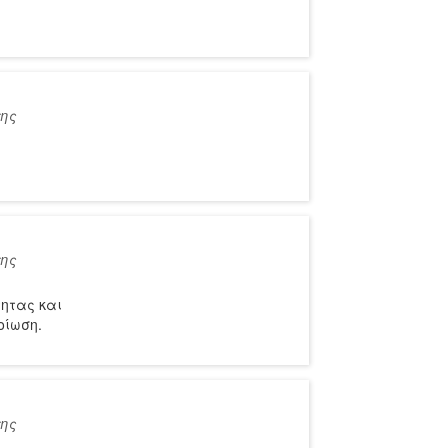
της
της
τητας και
οίωση.
της