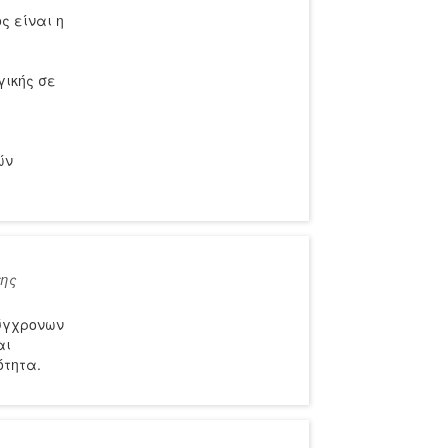
ς είναι η
γικής σε
ών
της
σύγχρονων
αι
ότητα.