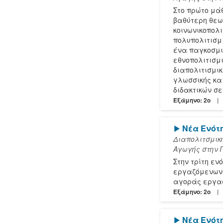
Στο πρώτο μά
βαθύτερη θεω
κοινωνικοπολι
πολυπολιτισμ
ένα παγκοσμι
εθνοπολιτισμι
διαπολιτισμικ
γλωσσικής και
διδακτικών σ
Εξάμηνο: 2o
[Play]
Νέα Ενότ
Διαπολιτσμικ
Αγωγής στην 
Στην τρίτη ε
εργαζόμενων.
αγοράς εργασ
Εξάμηνο: 2o
[Play]
Νέα Ενότ