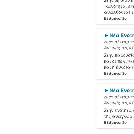
Στην 8η διάλε
ικανότητα, ε
αναλύονται τ
Εξάμηνο: 2o
[Play]
Νέα Ενότ
Διαπολιτσμικ
Αγωγής στην 
Στην παρουσί
και οι πολιτι
και η έννοια
Εξάμηνο: 2o
[Play]
Νέα Ενότ
Διαπολιτσμικ
Αγωγής στην 
Στην ενότητα 
της αναγνώρι
Εξάμηνο: 2o