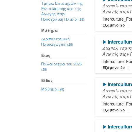
Τμήμα Επιστημών της
Διαπολιτσμικ
Εκπαίδευσης και της
Αγωγής στην 
Αγωγής στην
Interculture_F
Προσχολική Ηλικία
(28)
Εξάμηνο: 2o
Μάθημα
Διαπολιτσμική
[Play]
Intercultu
Παιδαγωγική
(28)
Διαπολιτσμικ
Αγωγής στην 
Έτος
Interculture_F
Παλαιότερα του 2025
Εξάμηνο: 2o
(28)
Είδος
[Play]
Intercultu
Μάθημα
(28)
Διαπολιτσμικ
Αγωγής στην 
Interculture_F
Εξάμηνο: 2o
[Play]
Intercultu