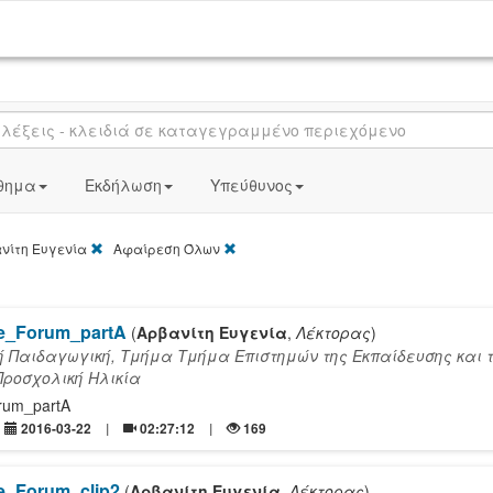
θημα
Εκδήλωση
Υπεύθυνος
[X]
[X]
νίτη Ευγενία
Αφαίρεση Όλων
ure_Forum_partA
(
Αρβανίτη Ευγενία
,
Λέκτορας
)
ή Παιδαγωγική, Τμήμα Τμήμα Επιστημών της Εκπαίδευσης και 
Προσχολική Ηλικία
orum_partA
2016-03-22
02:27:12
169
re_Forum_clip2
(
Αρβανίτη Ευγενία
,
Λέκτορας
)