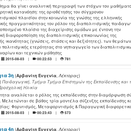
θημα θα γίνει αναλυτική περιγραφή των στόχων του μαθήματο
ρητική κατανόηση: της οριοθέτησης του σύγχρονου
τισμικού πλαισίου στην κοινωνία της γνώσης της ελληνικής
ικής πραγματικότητας του ρόλου της διαπολιτισμικής παιδαγω
οποιημένο πλαίσιο της διαχείρισης ομάδων με έντονη την
κή διαφοροποίηση της διαπολιτισμικής επικοινωνίας της
ής ικανότητας (γνώσεις, στάσεις και δεξιότητες). των θεμάτων
 πολιτισμικής ετερότητας στο νηπιαγωγείο των διαπολιτισμικ
εναρίων και τεχνικών μάθησης
2015-08-03
00:22:53
781
ητα 3η
(
Αρβανίτη Ευγενία
,
Λέκτορας
)
ή Παιδαγωγική, Τμήμα Τμήμα Επιστημών της Εκπαίδευσης και 
Προσχολική Ηλικία
νότητα αναλύεται ο ρόλος της εκπαίδευσης στην διαμόρφωση 
 Μελετώνται σε βάθος τρία μοντέλα σύζευξης εκπαίδευσης κ
ίας: Φορντισμός, Μεταφορντισμός & Παραγωγική διαφορετικ
2015-08-03
00:23:43
573
ητα 4η
(
Αρβανίτη Ευγενία
,
Λέκτορας
)