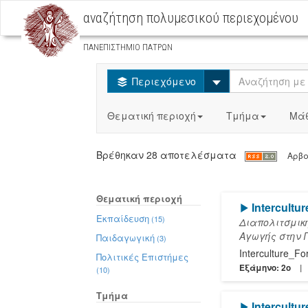
αναζήτηση πολυμεσικού περιεχομένου
ΠΑΝΕΠΙΣΤΗΜΙΟ ΠΑΤΡΩΝ
Select
Περιεχόμενο
Θεματική περιοχή
Τμήμα
Μά
Βρέθηκαν 28 αποτελέσματα
Αρβα
Θεματική περιοχή
[Play]
Intercult
Εκπαίδευση
(15)
Διαπολιτσμικ
Αγωγής στην 
Παιδαγωγική
(3)
Interculture_F
Πολιτικές Επιστήμες
Εξάμηνο: 2o
(10)
Τμήμα
[Play]
Intercultu