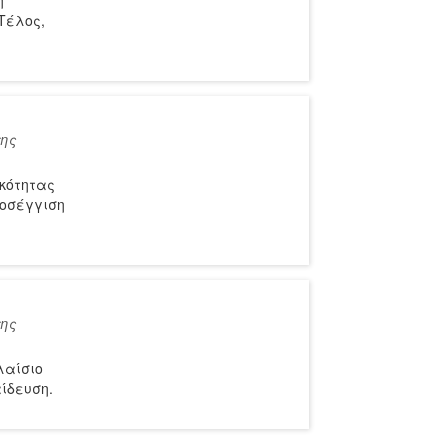
ή
Τέλος,
της
ικότητας
ροσέγγιση
της
λαίσιο
ίδευση.