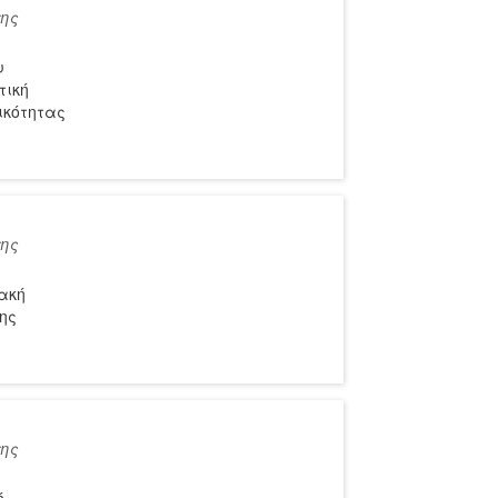
της
υ
τική
ικότητας
της
ακή
ης
της