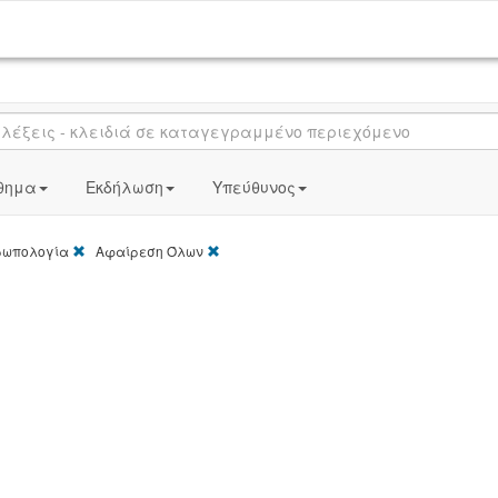
θημα
Εκδήλωση
Υπεύθυνος
[X]
[X]
ωπολογία
Αφαίρεση Όλων