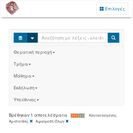
Επιλογές
Select
Search
Θεματική περιοχή
Τμήμα
Μάθημα
Εκδήλωση
Υπεύθυνος
Βρέθηκαν 1 αποτελέσματα
Κουτουλογένης
[X]
[X]
Αριστείδης
Αφαίρεση Όλων