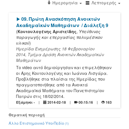
Ημερομηνία
Λεπτομερής
[Play]
09. Πρώτη Ανασκόπηση Ανοικτών
Ακαδημαϊκών Μαθημάτων
/ Διάλεξη 9
(
Κουτουλογένης Αριστείδης
,
Υπεύθυνος
παραγωγής και επεργασίας πολυμέσικου
υλικού
)
Ημερίδα Ενημέρωσης 18 Φεβρουαρίου
2014, Τμήμα Δράση Ανοικτών Ακαδημαϊκών
Μαθημάτων
Το video αυτό δημιούργησαν και επιμελήθηκαν
οι Άρης Κουτουλογένης και Ιωάννα Λισγάρα.
Προβλήθηκε στα πλαίσια της Ημερίδας που
πραγματοποιήθηκε από τα Ανοικτά
Ακαδημαϊκά Μαθήματα του Πανεπιστημίου
Πατρών στις 18/02/2014.
Εξάμηνο: -
2014-02-18
00:15:16
163
Θεματική περιοχή
Άλλο Επιστημονικό Υπο-Πεδίο
(1)