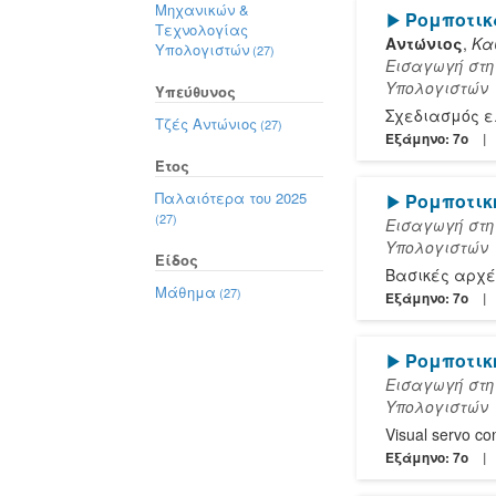
Μηχανικών &
[Play]
Ρομποτικ
Τεχνολογίας
Αντώνιος
,
Κα
Υπολογιστών
(27)
Εισαγωγή στη
Υπολογιστών
Υπεύθυνος
Σχεδιασμός ελ
Τζές Αντώνιος
(27)
Εξάμηνο: 7o
Έτος
Παλαιότερα του 2025
[Play]
Ρομποτικ
(27)
Εισαγωγή στη
Υπολογιστών
Είδος
Βασικές αρχέ
Μάθημα
(27)
Εξάμηνο: 7o
[Play]
Ρομποτικ
Εισαγωγή στη
Υπολογιστών
Visual servo con
Εξάμηνο: 7o