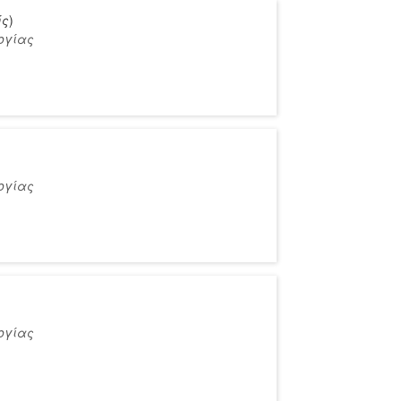
ής
)
ογίας
ογίας
ογίας