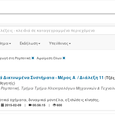
θημα
Εκδήλωση
Υπεύθυνος
[X]
[X]
ωγή στη Ρομποτική
Αφαίρεση Όλων
ά Δικτυωμένα Συστήματα - Μέρος Α
/ Διάλεξη 11
(
Τζές
θηγητής
)
 Ρομποτική, Τμήμα Τμήμα Ηλεκτρολόγων Μηχανικών & Τεχνολ
οτικά οχήματα, δυναμικά μοντέλα, εξισώσεις κίνησης.
2015-02-09
00:56:15
600