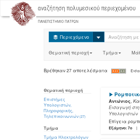
αναζήτηση πολυμεσικού περιεχομένου
ΠΑΝΕΠΙΣΤΗΜΙΟ ΠΑΤΡΩΝ
Select
Περιεχόμενο
Θεματική περιοχή
Τμήμα
Μά
Βρέθηκαν 27 αποτελέσματα
Εισαγ
Θεματική περιοχή
[Play]
Ρομποτικ
Επιστήμες
Αντώνιος
,
Κα
Υπολογιστών,
Εισαγωγή στη
Πληροφορικής,
Υπολογιστών
Τηλεπικοινωνιών
(27)
Επίγεια ρομπ
Τμήμα
Εξάμηνο: 7o
Τμήμα Ηλεκτρολόγων