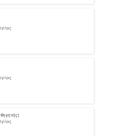
ογίας
ογίας
θηγητής
)
ογίας