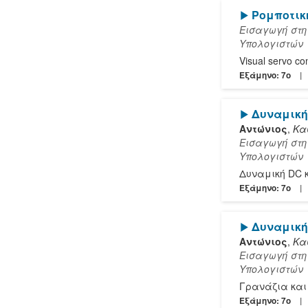
[Play]
Ρομποτικ
Εισαγωγή στη
Υπολογιστών
Visual servo con
Εξάμηνο: 7o
[Play]
Δυναμική
Αντώνιος
,
Κα
Εισαγωγή στη
Υπολογιστών
Δυναμική DC κι
Εξάμηνο: 7o
[Play]
Δυναμική
Αντώνιος
,
Κα
Εισαγωγή στη
Υπολογιστών
Γρανάζια και
Εξάμηνο: 7o