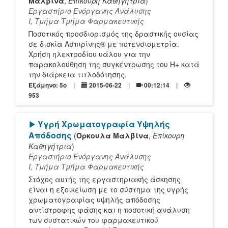
Μαλβίνα
,
Επίκουρη Καθηγήτρια
)
Εργαστήριο Ενόργανης Ανάλυσης
Ι, Τμήμα Tμήμα Φαρμακευτικής
Ποσοτικός προσδιορισμός της δραστικής ουσίας
σε δισκία Ασπιρίνης® με ποτενσιομετρία.
Χρήση ηλεκτροδίου υάλου για την
παρακολούθηση της συγκέντρωσης του Η+ κατά
την διάρκεια τιτλοδότησης.
Εξάμηνο: 5o
2015-06-22
00:12:14
953
[Play]
Υγρή Χρωματογραφία Υψηλής
Απόδοσης
(
Όρκουλα Μαλβίνα
,
Επίκουρη
Καθηγήτρια
)
Εργαστήριο Ενόργανης Ανάλυσης
Ι, Τμήμα Tμήμα Φαρμακευτικής
Στόχος αυτής της εργαστηριακής άσκησης
είναι η εξοικείωση με το σύστημα της υγρής
χρωματογραφίας υψηλής απόδοσης
αντίστροφης φάσης και η ποσοτική ανάλυση
των συστατικών του φαρμακευτικού