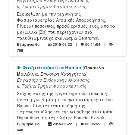
Εργαστήριο Ενόργανης Ανάλυσης
ΙΙ, Τμήμα Tμήμα Φαρμακευτικής
Εξοικείωση με την τεχνική της
Φασματομετρίας Ατομικής Απορρόφησης.
Γίνεται ποσοτικός προσδιορισμός ενός από τα
μέταλλα (Zn) που περιέχονται στο
πολυβιταμινούχο σκεύασμα Centrum®.
Εξάμηνο: 6o
2015-06-22
00:11:04
709
[Play]
Φασματοσκοπία Raman
(
Όρκουλα
Μαλβίνα
,
Επίκουρη Καθηγήτρια
)
Εργαστήριο Ενόργανης Ανάλυσης
ΙΙ, Τμήμα Tμήμα Φαρμακευτικής
Στόχος αυτής της εργαστηριακής άσκησης
είναι η γνωριμία με το φασματόμετρο micro-
Raman. Γίνεται ταυτοποίηση της
παρακεταμόλης και της καφεΐνης στο σιρόπι
Depon® και σε ταμπλέτες Panadol Extra®.
Εξάμηνο: 6o
2015-06-22
00:06:55
648