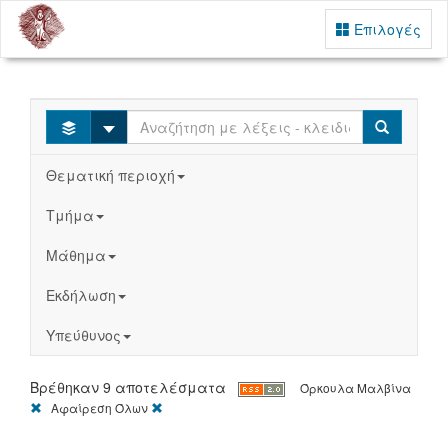
Επιλογές
Select
Search
Θεματική περιοχή
Τμήμα
Μάθημα
Εκδήλωση
Υπεύθυνος
Βρέθηκαν 9 αποτελέσματα
Όρκουλα Μαλβίνα
[X]
[X]
Αφαίρεση Όλων