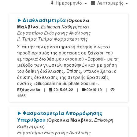
Ημερομηνία
Λεπτομερής
[Play]
Διαθλασιμετρία
(
Όρκουλα
Μαλβίνα
,
Επίκουρη Καθηγήτρια
)
Εργαστήριο Ενόργανης Ανάλυσης
ΙΙ, Τμήμα Tμήμα Φαρμακευτικής
Σ' αυτήν την εργαστηριακή άσκηση γίνεται
προσδιορισμός της σύστασης σε ζάχαρη του
εμπορικά διαθέσιμου σιροπιού «Depon®» με τη
μέθοδο των γνωστών προσθηκών και με χρήση
του δείκτη διάθλασης. Επίσης, υπολογίζεται ο
δείκτης διάθλασης της στερεής δραστικής
ουσίας «Glucosamine Sulphate Sodium».
Εξάμηνο: 6o
2015-06-22
00:10:19
1265
[Play]
Φασματομετρία Απορρόφησης
Υπερύθρου
(
Όρκουλα Μαλβίνα
,
Επίκουρη
Καθηγήτρια
)
Εργαστήριο Ενόργανης Ανάλυσης