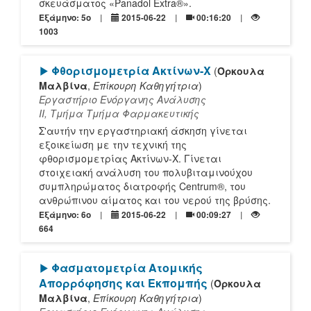
σκευάσματος «Panadol Extra®».
Εξάμηνο: 5o
2015-06-22
00:16:20
1003
[Play]
Φθορισμομετρία Ακτίνων-Χ
(
Όρκουλα
Μαλβίνα
,
Επίκουρη Καθηγήτρια
)
Εργαστήριο Ενόργανης Ανάλυσης
ΙΙ, Τμήμα Tμήμα Φαρμακευτικής
Σ'αυτήν την εργαστηριακή άσκηση γίνεται
εξοικείωση με την τεχνική της
φθορισμομετρίας Ακτίνων-Χ. Γίνεται
στοιχειακή ανάλυση του πολυβιταμινούχου
συμπληρώματος διατροφής Centrum®, του
ανθρώπινου αίματος και του νερού της βρύσης.
Εξάμηνο: 6o
2015-06-22
00:09:27
664
[Play]
Φασματομετρία Ατομικής
Απορρόφησης και Εκπομπής
(
Όρκουλα
Μαλβίνα
,
Επίκουρη Καθηγήτρια
)