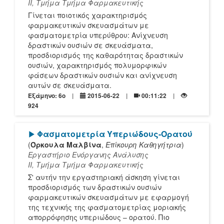
ΙΙ, Τμήμα Tμήμα Φαρμακευτικής
Γίνεται ποιοτικός χαρακτηρισμός
φαρμακευτικών σκευασμάτων με
φασματομετρία υπερύθρου: Ανίχνευση
δραστικών ουσιών σε σκευάσματα,
προσδιορισμός της καθαρότητας δραστικών
ουσιών, χαρακτηρισμός πολυμορφικών
φάσεων δραστικών ουσιών και ανίχνευση
αυτών σε σκευάσματα.
Εξάμηνο: 6o
2015-06-22
00:11:22
924
[Play]
Φασματομετρία Υπεριώδους-Ορατού
(
Όρκουλα Μαλβίνα
,
Επίκουρη Καθηγήτρια
)
Εργαστήριο Ενόργανης Ανάλυσης
ΙΙ, Τμήμα Tμήμα Φαρμακευτικής
Σ' αυτήν την εργαστηριακή άσκηση γίνεται
προσδιορισμός των δραστικών ουσιών
φαρμακευτικών σκευασμάτων με εφαρμογή
της τεχνικής της φασματομετρίας μοριακής
απορρόφησης υπεριώδους – ορατού. Πιο