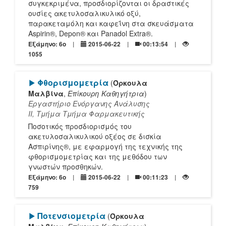
συγκεκριμένα, προσδιορίζονται οι δραστικές
ουσίες ακετυλοσαλικυλικό οξύ,
παρακεταμόλη και καφεΐνη στα σκευάσματα
Aspirin®, Depon® και Panadol Extra®.
Εξάμηνο: 6o
2015-06-22
00:13:54
1055
[Play]
Φθορισμομετρία
(
Όρκουλα
Μαλβίνα
,
Επίκουρη Καθηγήτρια
)
Εργαστήριο Ενόργανης Ανάλυσης
ΙΙ, Τμήμα Tμήμα Φαρμακευτικής
Ποσοτικός προσδιορισμός του
ακετυλοσαλικυλικού οξέος σε δισκία
Ασπιρίνης®, με εφαρμογή της τεχνικής της
φθορισμομετρίας και της μεθόδου των
γνωστών προσθηκών.
Εξάμηνο: 6o
2015-06-22
00:11:23
759
[Play]
Ποτενσιομετρία
(
Όρκουλα