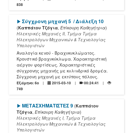
838
[Play]
Σύγχρονη μηχανή 5
/ Διάλεξη 10
(
Καππάτου Τζόγια
,
Επίκουρη Καθηγήτρια
)
Ηλεκτρικές Μηχανές ΙΙ, Τμήμα Τμήμα
Ηλεκτρολόγων Μηχανικών & Τεχνολογίας
Υπολογιστών
Αναλογία κενού - Βραχυκυκλώματος.
Κρουστικό βραχυκύκλωμα. Χαρακτηριστική
αέργου φορτίσεως. Χαρακτηριστικές
σύγχρονης μηχανής με κυλινδρικό δρομέα.
Σύγχρονη μηχανή με εκτύπους πόλους.
Εξάμηνο: 6o
2015-03-10
00:24:41
749
[Play]
ΜΕΤΑΣΧΗΜΑΤΙΣΤΕΣ 9
(
Καππάτου
Τζόγια
,
Επίκουρη Καθηγήτρια
)
Ηλεκτρικές Μηχανές Ι, Τμήμα Τμήμα
Ηλεκτρολόγων Μηχανικών & Τεχνολογίας
Υπολογιστών