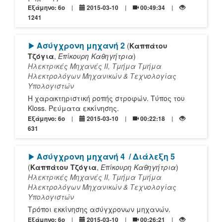
Εξάμηνο: 6o
2015-03-10
00:49:34
1241
[Play]
Ασύγχρονη μηχανή 2
(
Καππάτου
Τζόγια
,
Επίκουρη Καθηγήτρια
)
Ηλεκτρικές Μηχανές ΙΙ, Τμήμα Τμήμα
Ηλεκτρολόγων Μηχανικών & Τεχνολογίας
Υπολογιστών
Η χαρακτηριστική ροπής στροφών. Τύπος του
Kloss. Ρεύματα εκκίνησης.
Εξάμηνο: 6o
2015-03-10
00:22:18
631
[Play]
Ασύγχρονη μηχανή 4
/ Διάλεξη 5
(
Καππάτου Τζόγια
,
Επίκουρη Καθηγήτρια
)
Ηλεκτρικές Μηχανές ΙΙ, Τμήμα Τμήμα
Ηλεκτρολόγων Μηχανικών & Τεχνολογίας
Υπολογιστών
Τρόποι εκκίνησης ασύγχρονων μηχανών.
Εξάμηνο: 6o
2015-03-10
00:26:21