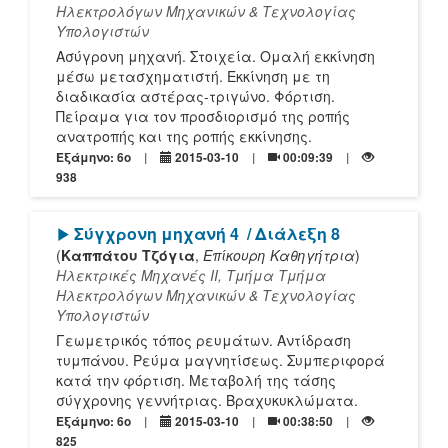
Ηλεκτρολόγων Μηχανικών & Τεχνολογίας
Υπολογιστών
Ασύγρονη μηχανή. Στοιχεία. Ομαλή εκκίνηση
μέσω μετασχηματιστή. Εκκίνηση με τη
διαδικασία αστέρας-τριγώνο. Φόρτιση.
Πείραμα για τον προσδιορισμό της ροπής
ανατροπής και της ροπής εκκίνησης.
Εξάμηνο: 6o
2015-03-10
00:09:39
938
[Play]
Σύγχρονη μηχανή 4
/ Διάλεξη 8
(
Καππάτου Τζόγια
,
Επίκουρη Καθηγήτρια
)
Ηλεκτρικές Μηχανές ΙΙ, Τμήμα Τμήμα
Ηλεκτρολόγων Μηχανικών & Τεχνολογίας
Υπολογιστών
Γεωμετρικός τόπος ρευμάτων. Αντίδραση
τυμπάνου. Ρεύμα μαγνητίσεως. Συμπεριφορά
κατά την φόρτιση. Μεταβολή της τάσης
σύγχρονης γεννήτριας. Βραχυκυκλώματα.
Εξάμηνο: 6o
2015-03-10
00:38:50
825