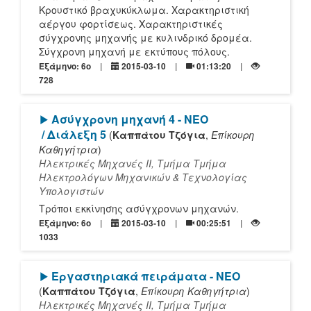
Κρουστικό βραχυκύκλωμα. Χαρακτηριστική
αέργου φορτίσεως. Χαρακτηριστικές
σύγχρονης μηχανής με κυλινδρικό δρομέα.
Σύγχρονη μηχανή με εκτύπους πόλους.
Εξάμηνο: 6o
2015-03-10
01:13:20
728
[Play]
Ασύγχρονη μηχανή 4 - NEO
/ Διάλεξη 5
(
Καππάτου Τζόγια
,
Επίκουρη
Καθηγήτρια
)
Ηλεκτρικές Μηχανές ΙΙ, Τμήμα Τμήμα
Ηλεκτρολόγων Μηχανικών & Τεχνολογίας
Υπολογιστών
Τρόποι εκκίνησης ασύγχρονων μηχανών.
Εξάμηνο: 6o
2015-03-10
00:25:51
1033
[Play]
Εργαστηριακά πειράματα - NEO
(
Καππάτου Τζόγια
,
Επίκουρη Καθηγήτρια
)
Ηλεκτρικές Μηχανές ΙΙ, Τμήμα Τμήμα