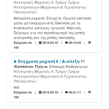
Ηλεκτρικές Μηχανές ΙΙ, Τμήμα Τμήμα
Ηλεκτρολόγων Μηχανικών & Τεχνολογίας
Υπολογιστών
Ασύγρονη μηχανή. Στοιχεία. Ομαλή εκκίνηση
μέσω μετασχηματιστή. Εκκίνηση με τη
διαδικασία αστέρας-τριγώνο. Φόρτιση.
Πείραμα για τον προσδιορισμό της ροπής
ανατροπής και της ροπής εκκίνησης.
Εξάμηνο: 6o
2015-03-10
00:13:04
193
[Play]
Σύγχρονη μηχανή 6
/ Διάλεξη 11
(
Καππάτου Τζόγια
,
Επίκουρη Καθηγήτρια
)
Ηλεκτρικές Μηχανές ΙΙ, Τμήμα Τμήμα
Ηλεκτρολόγων Μηχανικών & Τεχνολογίας
Υπολογιστών
test
Εξάμηνο: 6o
2015-03-10
00:21:11
183