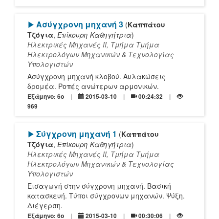
[Play]
Ασύγχρονη μηχανή 3
(
Καππάτου
Τζόγια
,
Επίκουρη Καθηγήτρια
)
Ηλεκτρικές Μηχανές ΙΙ, Τμήμα Τμήμα
Ηλεκτρολόγων Μηχανικών & Τεχνολογίας
Υπολογιστών
Ασύγχρονη μηχανή κλοβού. Αυλακώσεις
δρομέα. Ροπές ανώτερων αρμονικών.
Εξάμηνο: 6o
2015-03-10
00:24:32
969
[Play]
Σύγχρονη μηχανή 1
(
Καππάτου
Τζόγια
,
Επίκουρη Καθηγήτρια
)
Ηλεκτρικές Μηχανές ΙΙ, Τμήμα Τμήμα
Ηλεκτρολόγων Μηχανικών & Τεχνολογίας
Υπολογιστών
Εισαγωγή στην σύγχρονη μηχανή. Βασική
κατασκευή. Τύποι σύγχρονων μηχανών. Ψύξη.
Διέγερση.
Εξάμηνο: 6o
2015-03-10
00:30:06