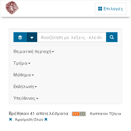
Επιλογές
Select
Search
Θεματική περιοχή
Τμήμα
Μάθημα
Εκδήλωση
Υπεύθυνος
Βρέθηκαν 41 αποτελέσματα
Καππάτου Τζόγια
[X]
[X]
Αφαίρεση Όλων