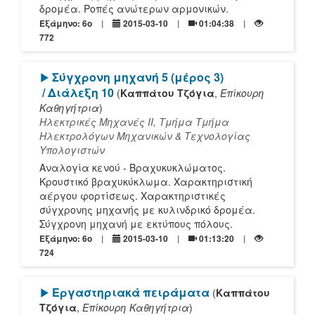
δρομέα. Ροπές ανώτερων αρμονικών.
Εξάμηνο: 6o
2015-03-10
01:04:38
772
[Play]
Σύγχρονη μηχανή 5 (μέρος 3)
/ Διάλεξη 10
(
Καππάτου Τζόγια
,
Επίκουρη
Καθηγήτρια
)
Ηλεκτρικές Μηχανές ΙΙ, Τμήμα Τμήμα
Ηλεκτρολόγων Μηχανικών & Τεχνολογίας
Υπολογιστών
Αναλογία κενού - Βραχυκυκλώματος.
Κρουστικό βραχυκύκλωμα. Χαρακτηριστική
αέργου φορτίσεως. Χαρακτηριστικές
σύγχρονης μηχανής με κυλινδρικό δρομέα.
Σύγχρονη μηχανή με εκτύπους πόλους.
Εξάμηνο: 6o
2015-03-10
01:13:20
724
[Play]
Εργαστηριακά πειράματα
(
Καππάτου
Τζόγια
,
Επίκουρη Καθηγήτρια
)