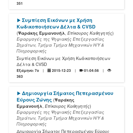
351
[Play]
Συμπίεση Εικόνων με Χρήση
Κωδικοποιήσεων Δέλτα & CVSD
(
Ψαράκης Εμμανουήλ
,
Επίκουρος Καθηγητής
)
Εφαρμογές της Ψηφιακής Επεξεργασίας
Σημάτων, Τμήμα Τμήμα Mηχανικών Η/Υ &
Πληροφορικής
Συμπίεση Εικόνων με Χρήση Κωδικοποιήσεων
Δέλτα & CVSD
Εξάμηνο: 7o
2015-12-23
01:04:56
363
[Play]
Δημιουργία Σήματος Πεπερασμένου
Εύρους Ζώνης
(
Ψαράκης
Εμμανουήλ
,
Επίκουρος Καθηγητής
)
Εφαρμογές της Ψηφιακής Επεξεργασίας
Σημάτων, Τμήμα Τμήμα Mηχανικών Η/Υ &
Πληροφορικής
Δημιουργία Σήματος Πεπερασμένου Εύρους